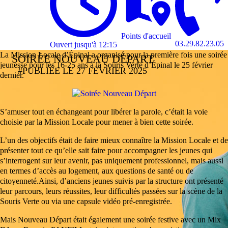
Points d'accueil
03.29.82.23.05
Ouvert jusqu'à 12:15
La Mission Locale d’Épinal a organisé pour la première fois une soirée
lundi
fermé
SOIRÉE NOUVEAU DÉPART
jeunesse pour les 16-25 ans à la Souris Verte d’Épinal le 25 février
13:45 à
#PUBLIÉE LE 27 FÉVRIER 2025
dernier.
17:00
mardi
8:45 à 12:15
13:45 à
S’amuser tout en échangeant pour libérer la parole, c’était la voie
17:00
choisie par la Mission Locale pour mener à bien cette soirée.
mercredi
8:45 à 12:15
L’un des objectifs était de faire mieux connaître la Mission Locale et de
13:45 à
présenter tout ce qu’elle sait faire pour accompagner les jeunes qui
17:00
s’interrogent sur leur avenir, pas uniquement professionnel, mais aussi
en termes d’accès au logement, aux questions de santé ou de
jeudi
8:45 à 12:15
citoyenneté.Ainsi, d’anciens jeunes suivis par la structure ont présenté
13:45 à
leur parcours, leurs réussites, leur difficultés passées sur la scène de la
17:00
Souris Verte ou via une capsule vidéo pré-enregistrée.
vendredi
8:45 à 12:15
Mais Nouveau Départ était également une soirée festive avec un Mix
13:45 à