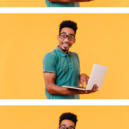
Bienvenue à notre nouvelle Présidente !
À l'occasion de notre Assemblée générale, la Mission Locale du Bassin d'Emploi
Lire la suite
d'Épin …
Merci à Cédric Haxaire pour son engagement au service des
jeunes du bassin d'emploi d'Épinal !
À l'occasion de notre Assemblée générale du 11 juin 2026, la Mission Locale du