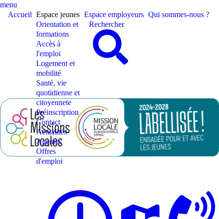
menu
Accueil
Espace jeunes
Espace employeurs
Qui sommes-nous ?
Orientation et
Rechercher
formations
Accès à
l'emploi
Logement et
mobilité
Santé, vie
quotidienne et
citoyennete
Préinscription
Contact
Actualités
Agenda
Offres
d'emploi