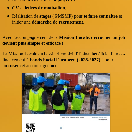
16:00
CV
et
lettres de motivation
,
Réalisation de
stages
( PMSMP) pour
te faire connaitre
et
initier une
démarche de recrutement
.
Avec l'accompagnement de la
Mission Locale
,
décrocher un job
devient plus simple et efficace
!
La Mission Locale du bassin d’emploi d’Épinal bénéficie d’un co-
financement “
Fonds Social Européen (2025‑2027)
” pour
proposer cet accompagnement.