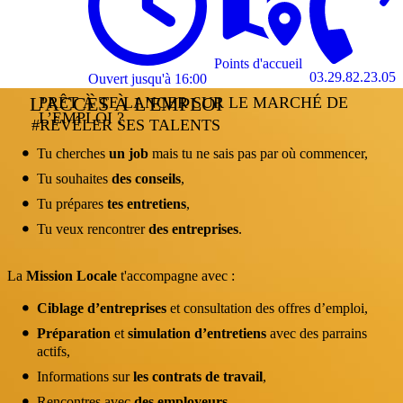
Points d'accueil
03.29.82.23.05
Ouvert jusqu'à 16:00
lundi
fermé
L'ACCÈS À L'EMPLOI
PRÊT À TE LANCER SUR LE MARCHÉ DE
13:45 à
L’EMPLOI ?
#RÉVÉLER SES TALENTS
17:00
Tu cherches
un job
mais tu ne sais pas par où commencer,
mardi
8:45 à 12:15
Tu souhaites
des conseils
,
13:45 à
17:00
Tu prépares
tes entretiens
,
Tu veux rencontrer
des entreprises
.
mercredi
8:45 à 12:15
13:45 à
17:00
La
Mission Locale
t'accompagne avec :
jeudi
8:45 à 12:15
Ciblage d’entreprises
et consultation des offres d’emploi,
13:45 à
Préparation
et
simulation d’entretiens
avec des parrains
17:00
actifs,
vendredi
8:45 à 12:15
Informations sur
les contrats de travail
,
13:45 à
Rencontres avec
des employeurs
,