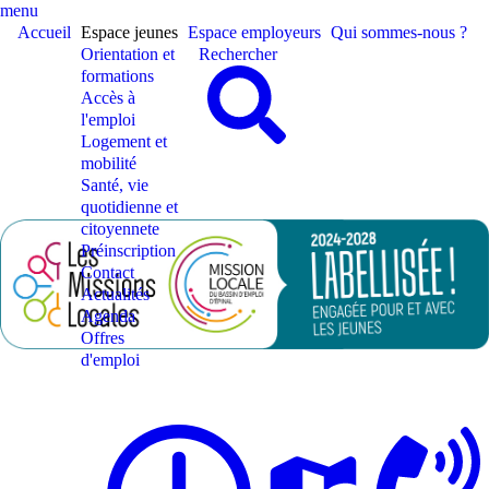
menu
Accueil
Espace jeunes
Espace employeurs
Qui sommes-nous ?
Orientation et
Rechercher
formations
Accès à
l'emploi
Logement et
mobilité
Santé, vie
quotidienne et
citoyennete
Préinscription
Contact
Actualités
Agenda
Offres
d'emploi