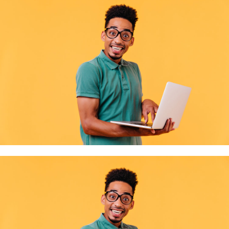
jeunes du bassin d'emploi d'Épinal !
À l'occasion de notre Assemblée générale du 11 juin 2026, la Mission Locale du
Lire la suite
Bassin …
Soirée d'échange et de convivialité au CFA BTP des Vosges
Le CFA BTP des Vosges a invité la Mission locale et d'autres partenaires à une
Lire la suite