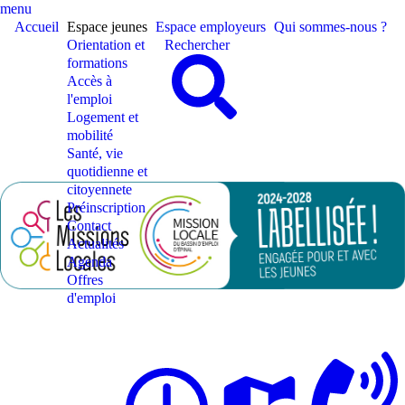
menu
Accueil
Espace jeunes
Espace employeurs
Qui sommes-nous ?
Orientation et
Rechercher
formations
Accès à
l'emploi
Logement et
mobilité
Santé, vie
quotidienne et
citoyennete
Préinscription
Contact
Actualités
Agenda
Offres
d'emploi