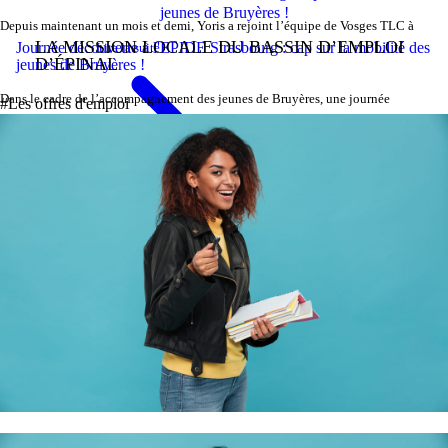
Depuis maintenant un mois et demi, Yoris a rejoint l’équipe de Vosges TLC à
LA MISSION LOCALE DU BASSIN D’EMPLOI
Journée découverte à l'EPIDE Strasbourg : cap sur la mobilité des
Lire la suite
D’ÉPINAL
jeunes de Bruyères !
Dans le cadre de l’accompagnement des jeunes de Bruyères, une journée
#Les offres d'emploi
Lire la suite
Girmont …
découverte a é …
Conseiller de vente en alternance