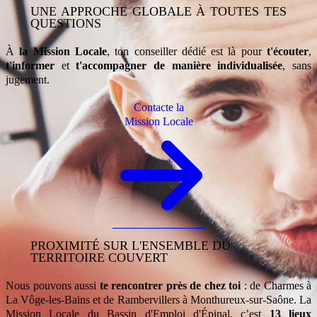
13:45
UNE APPROCHE GLOBALE À TOUTES TES
à
QUESTIONS
17:00
À
la Mission Locale
, ton conseiller dédié est là pour
t'écouter
,
vendredi
8:45 à
t'informer
et
t'accompagner de manière individualisée
, sans
12:15
jugement.
13:45
à
Contacte la
16:00
Mission Locale
PROXIMITÉ SUR L'ENSEMBLE DU
TERRITOIRE COUVERT
Nous pouvons aussi
te rencontrer près de chez toi
: de Charmes à
La Vôge‑les‑Bains et de Rambervillers à Monthureux‑sur‑Saône. La
Mission Locale du Bassin d'Emploi d'Épinal, c’est
13 lieux