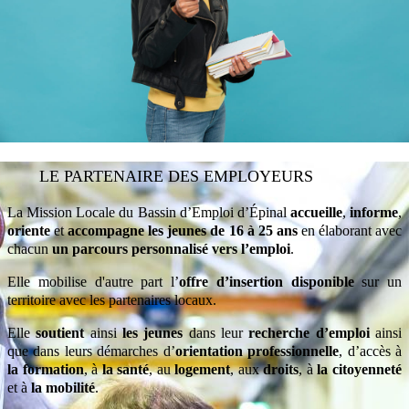
Offre publiée le 21/07/26
Serrurier / metallier / soudeur
LE PARTENAIRE DES EMPLOYEURS
Consulter
La Mission Locale du Bassin d’Emploi d’Épinal
accueille
,
informe
,
l'annonce
oriente
et
accompagne les jeunes de 16 à 25 ans
en élaborant avec
chacun
un parcours personnalisé vers l’emploi
.
Elle mobilise d'autre part l’
offre d’insertion disponible
sur un
Offre publiée le 10/07/26
territoire avec les partenaires locaux.
Elle
soutient
ainsi
les jeunes
dans leur
recherche d’emploi
ainsi
que dans leurs démarches d’
orientation professionnelle
, d’accès à
la formation
, à
la santé
, au
logement
, aux
droits
, à
la citoyenneté
et à
la mobilité
.