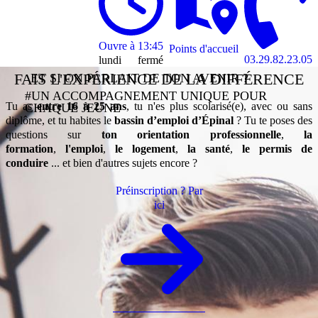
Ouvre à 13:45
Points d'accueil
03.29.82.23.05
lundi
fermé
13:45
FAIS L'EXPÉRIENCE DE LA DIFFÉRENCE
ET SI ON PARLAIT DE TON AVENIR ?
à
#UN ACCOMPAGNEMENT UNIQUE POUR
17:00
Tu as
entre 16 à 25 ans
, tu n'es plus scolarisé(e), avec ou sans
CHAQUE JEUNE
diplôme, et tu habites le
bassin d’emploi d’Épinal
? Tu te poses des
mardi
8:45 à
questions sur
ton orientation professionnelle
,
la
12:15
formation
,
l'emploi
,
le logement
,
la santé
,
le permis de
13:45
conduire
... et bien d'autres sujets encore ?
à
17:00
Préinscription ? Par
ici
mercredi
8:45 à
12:15
13:45
à
17:00
jeudi
8:45 à
12:15