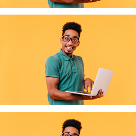
Retour en images sur la visite de la Zone Inova 3000 par les
jeunes de la Mission Locale d’Épinal
Le 5 juin, les jeunes accompagnés par la Mission Locale d’Épinal visitent la Zone
Lire la suite
Inov …
Retour sur le Rallye des Talents 2026
Article paru dans Vosges Matin le 1er juinCédric Haxaire, président de la Mission
Lire la suite