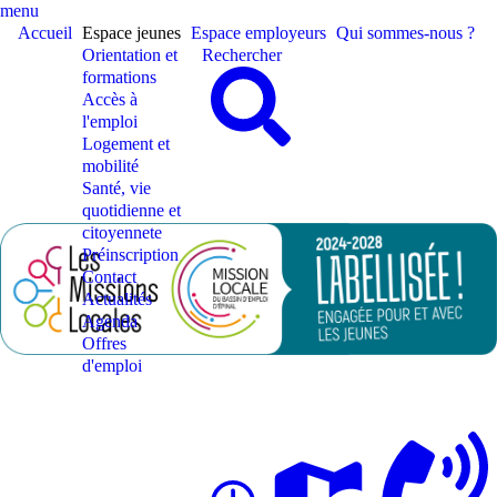
menu
Accueil
Espace jeunes
Espace employeurs
Qui sommes-nous ?
Orientation et
Rechercher
formations
Accès à
l'emploi
Logement et
mobilité
Santé, vie
quotidienne et
citoyennete
Préinscription
Contact
Actualités
Agenda
Offres
d'emploi