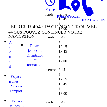
Fermé
lundi
fermé
Points d'accueil
13:45
03.29.82.23.05
à
ERREUR 404 : PAGE NON TROUVÉE
17:00
#VOUS POUVEZ CONTINUER VOTRE
NAVIGATION
mardi
8:45
à
A
Espace
12:15
c
jeunes →
13:45
c
Orientation
à
u
et
17:00
e
formations
il
mercredi
8:45
à
Espace
12:15
jeunes →
13:45
Accès à
à
l'emploi
17:00
Espace
jeudi
8:45
jeunes →
à