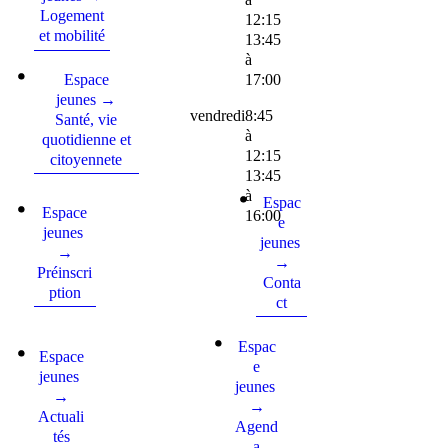
Logement
12:15
et mobilité
13:45
à
17:00
Espace
jeunes →
vendredi
8:45
Santé, vie
à
quotidienne et
12:15
citoyennete
13:45
à
Espac
Espace
16:00
e
jeunes
jeunes
→
→
Préinscri
Conta
ption
ct
Espac
Espace
e
jeunes
jeunes
→
→
Actuali
Agend
tés
a